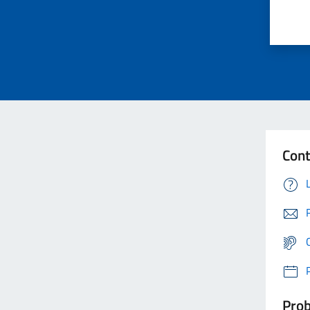
Cont
Prob