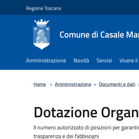
Salta al contenuto principale
Regione Toscana
Comune di Casale Ma
Amministrazione
Novità
Servizi
Vivere 
Home
>
Amministrazione
>
Documenti e dati
Dotazione Organ
Il numero autorizzato di posizioni per garantir
trasparenza e dei fabbisogni