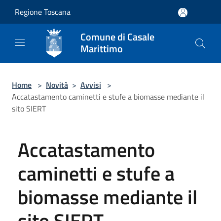
Salta al contenuto principale
Regione Toscana
Comune di Casale
Marittimo
Home
>
Novità
>
Avvisi
>
Accatastamento caminetti e stufe a biomasse mediante il
sito SIERT
Accatastamento
caminetti e stufe a
biomasse mediante il
sito SIERT