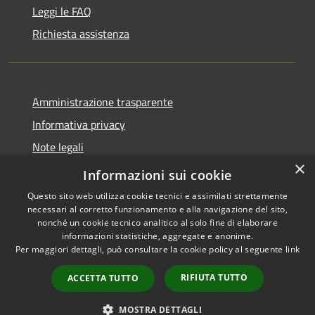
Leggi le FAQ
Richiesta assistenza
Amministrazione trasparente
Informativa privacy
Note legali
×
Dichiarazione di accessibilità
Informazioni sui cookie
Questo sito web utilizza cookie tecnici e assimilati strettamente
necessari al corretto funzionamento e alla navigazione del sito,
nonché un cookie tecnico analitico al solo fine di elaborare
informazioni statistiche, aggregate e anonime.
RSS
Copyright © 2026 • Comune di
Per maggiori dettagli, può consultare la cookie policy al seguente
link
Accessibilità
Casale Marittimo • Powered by
Privacy
Municipium
Accesso
•
RIFIUTA TUTTO
ACCETTA TUTTO
Cookie
redazione
Mappa del sito
MOSTRA DETTAGLI