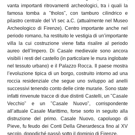
vanta importanti ritrovamenti archeologici, tra i quali la
famosa tomba a "tholos", con tamburo cilindrico e
pilastro centrale del VI sec a.C. (attualmente nel Museo
Archeologico di Firenze). Centro importante anche nel
periodo romano, ha restituito le vestigia di un’importante
villa la cui costruzione viene fatta risalire al periodo
aureo dell’Impero. Di Casale medievale sono ancora
visibili i resti del castello (in particolare le mura inglobate
nel tessuto urbano) e il Palazzo Rocca. Il paese mostra
l’evoluzione tipica di un borgo, costruito intorno ad una
roccia residenziale che segue uno sviluppo ad anelli
successivi tenendo conto delle cinte murarie. Sono state
infatti rinvenute tracce di due distinti Castelli, un "Casale
Vecchio" e un "Casale Nuovo", corrispondente
all’attuale Casale Marittimo, forse sorto in seguito alla
distruzione del primo.
Casale Nuovo, capoluogo di
Pieve, fu feudo dei Conti Della Gherardesca fino al XV
secolo, dopodiché passò sotto il dominio di Firenze.