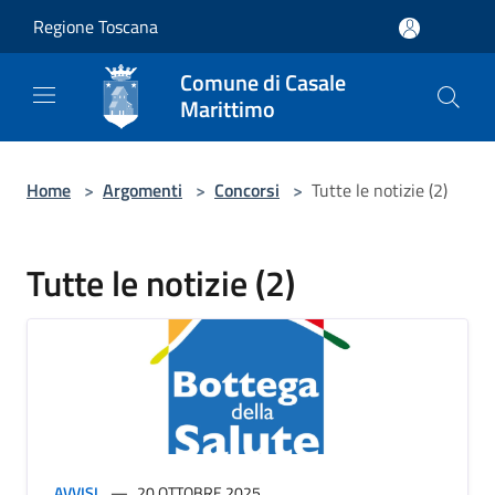
Salta al contenuto principale
Regione Toscana
Comune di Casale
Marittimo
Home
>
Argomenti
>
Concorsi
>
Tutte le notizie (2)
Tutte le notizie (2)
AVVISI
20 OTTOBRE 2025