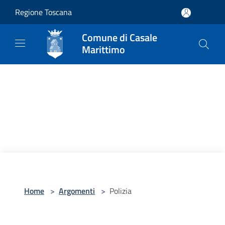
Salta al contenuto principale
Regione Toscana
Comune di Casale
Marittimo
Home
>
Argomenti
>
Polizia