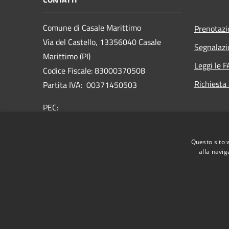
Comune di Casale Marittimo
Prenotaz
Via del Castello, 13356040 Casale
Segnalazi
Marittimo (PI)
Leggi le 
Codice Fiscale: 83000370508
Richiesta
Partita IVA: 00371450503
PEC:
comunecasale@postacert.toscana.it
Centralino Unico: +39 0586 653411
Questo sito 
alla navig
RSS
Accessibilità
Privacy
Cookie
Mappa de