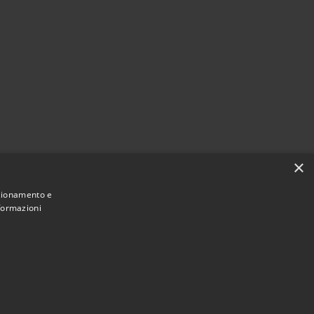
×
nzionamento e
nformazioni
Municipium
Accesso
 di Casale Marittimo • Powered by
•
redazione